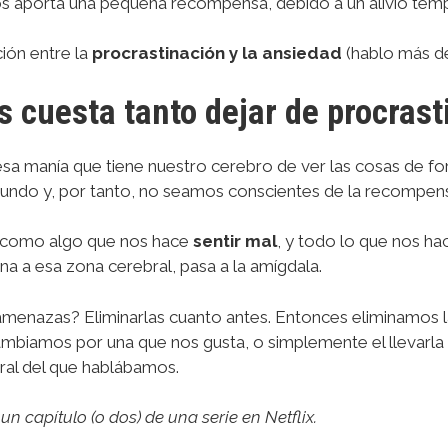
s aporta una pequeña recompensa, debido a un alivio temp
ión entre la
procrastinación y la ansiedad
(hablo más d
s cuesta tanto dejar de procrast
sa manía que tiene nuestro cerebro de ver las cosas de fo
mundo y, por tanto, no seamos conscientes de la recompen
a como algo que nos hace
sentir mal
, y todo lo que nos hac
a a esa zona cerebral, pasa a la amígdala.
s amenazas? Eliminarlas cuanto antes. Entonces eliminamos l
ambiamos por una que nos gusta, o simplemente el llevarla 
oral del que hablábamos.
n capítulo (o dos) de una serie en Netflix.