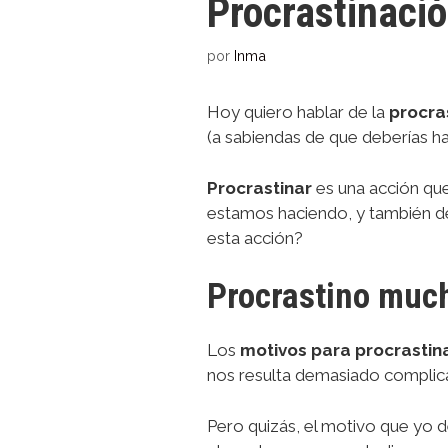
Procrastinaci
por
Inma
Hoy quiero hablar de la
procra
(a sabiendas de que deberías ha
Procrastinar
es una acción qu
estamos haciendo, y también de
esta acción?
Procrastino muc
Los
motivos para procrastin
nos resulta demasiado compli
Pero quizás, el motivo que yo d