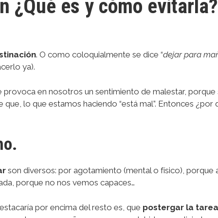
ón ¿Qué es y cómo evitarla?
stinación
. O como coloquialmente se dice “
dejar para ma
cerlo ya).
e provoca en nosotros un sentimiento de malestar, porque
 que, lo que estamos haciendo “está mal”. Entonces ¿por q
ho.
ar
son diversos: por agotamiento (mental o físico), porque
cada, porque no nos vemos capaces…
estacaría por encima del resto es, que
postergar la tare