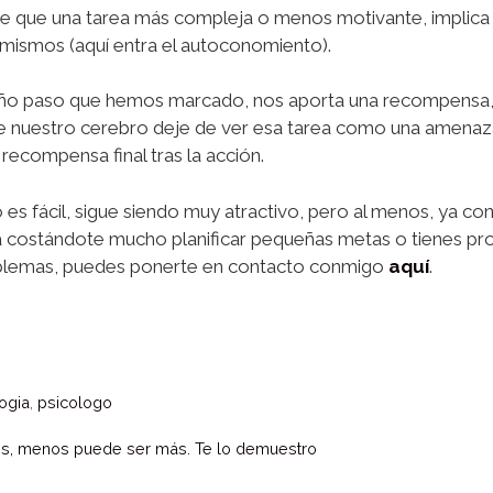
 que una tarea más compleja o menos motivante, implica c
mismos (aquí entra el autoconomiento).
ño paso que hemos marcado, nos aporta una recompensa, 
ue nuestro cerebro deje de ver esa tarea como una amenaza
recompensa final tras la acción.
no es fácil, sigue siendo muy atractivo, pero al menos, ya 
núa costándote mucho planificar pequeñas metas o tienes p
oblemas, puedes ponerte en contacto conmigo
aquí
.
ogia
,
psicologo
es, menos puede ser más. Te lo demuestro